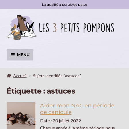
La qualité à portée de patte
Aller
Aller
à
au
la
contenu
navigation
MENU
Accessoires
OUVRI
LE
Accueil
Sujets identifiés “astuces”
MENU
Livre
Étiquette :
astuces
ENFA
Déstockage
Aider mon NAC en période
de canicule
Blog
Date : 20 juillet 2022
Chaque année à la même période, nous