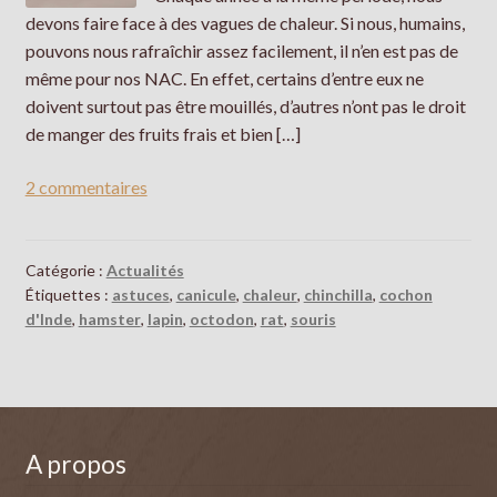
Galerie
devons faire face à des vagues de chaleur. Si nous, humains,
pouvons nous rafraîchir assez facilement, il n’en est pas de
même pour nos NAC. En effet, certains d’entre eux ne
doivent surtout pas être mouillés, d’autres n’ont pas le droit
de manger des fruits frais et bien […]
2 commentaires
Catégorie :
Actualités
Étiquettes :
astuces
,
canicule
,
chaleur
,
chinchilla
,
cochon
d'Inde
,
hamster
,
lapin
,
octodon
,
rat
,
souris
A propos