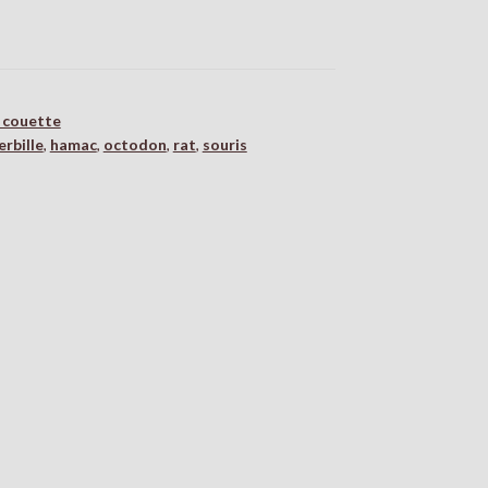
 couette
erbille
,
hamac
,
octodon
,
rat
,
souris