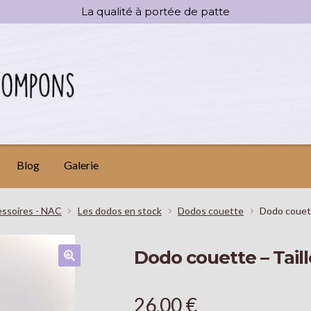
La qualité à portée de patte
Blog
Galerie
ssoires - NAC
Les dodos en stock
Dodos couette
Dodo couett
Dodo couette – Taill
🔍
26,00
€