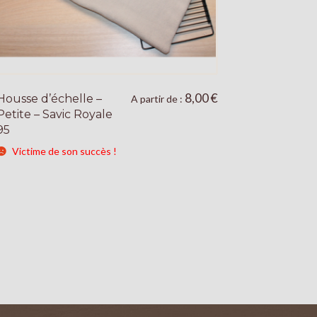
8,00
€
Housse d’échelle –
Ce
A partir de :
Petite – Savic Royale
produit
95
a
plusieurs
Victime de son succès !
variations.
Les
options
peuvent
être
choisies
sur
la
page
du
produit