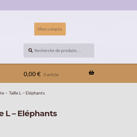
Mon compte
Recherche
RECHERCHE
pour :
0,00
€
0 article
e – Taille L – Eléphants
e L – Eléphants