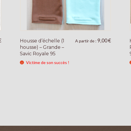
€
9,00
€
Housse d’échelle (1
Ce
A partir de :
housse) – Grande –
produit
Savic Royale 95
a
plusieurs
Victime de son succès !
variations.
Les
options
peuvent
être
choisies
sur
la
page
du
produit