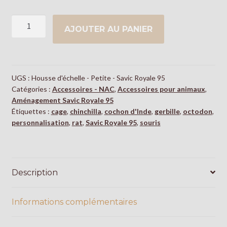
quantité
AJOUTER AU PANIER
de
Housse
d'échelle
-
UGS :
Housse d'échelle - Petite - Savic Royale 95
Petite
Catégories :
Accessoires - NAC
,
Accessoires pour animaux
,
-
Aménagement Savic Royale 95
Savic
Étiquettes :
cage
,
chinchilla
,
cochon d'Inde
,
gerbille
,
octodon
,
Royale
personnalisation
,
rat
,
Savic Royale 95
,
souris
95
Description
Informations complémentaires