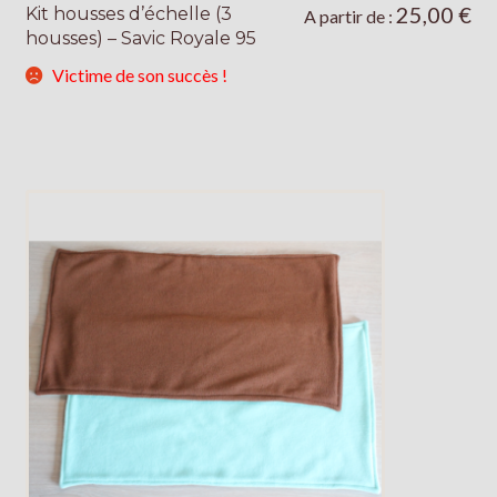
25,00
€
Kit housses d’échelle (3
Ce
A partir de :
housses) – Savic Royale 95
produit
a
Victime de son succès !
plusieurs
variations.
Les
options
peuvent
être
choisies
sur
la
page
du
produit