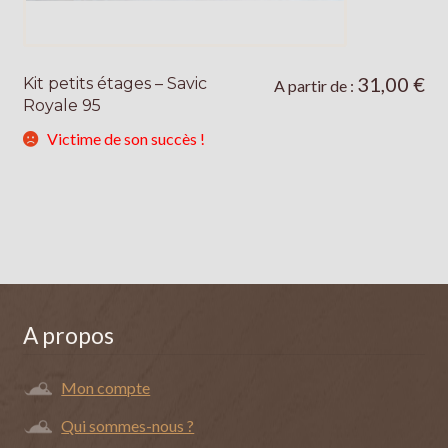
31,00
€
Kit petits étages – Savic
Ce
A partir de :
Royale 95
produit
a
Victime de son succès !
plusieurs
variations.
Les
options
peuvent
être
choisies
A propos
sur
la
page
Mon compte
du
Qui sommes-nous ?
produit