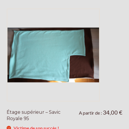
34,00
€
Étage supérieur – Savic
Ce
A partir de :
Royale 95
produit
a
Victime de son succès !