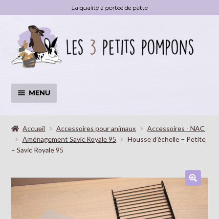
La qualité à portée de patte
Aller
Aller
à
au
la
contenu
navigation
MENU
Accessoires
OUVRI
LE
Accueil
Accessoires pour animaux
Accessoires - NAC
Aménagement Savic Royale 95
Housse d’échelle – Petite
MENU
Livre
– Savic Royale 95
ENFA
Déstockage
🔍
Blog