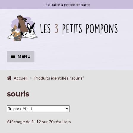
La qualité à portée de patte
Aller
Aller
à
au
la
contenu
navigation
MENU
Accessoires
OUVRI
LE
Accueil
Produits identifiés “souris”
MENU
Livre
souris
ENFA
Déstockage
Blog
Affichage de 1–12 sur 70 résultats