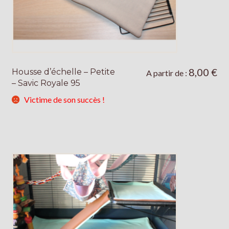
8,00
€
Housse d’échelle – Petite
Ce
A partir de :
– Savic Royale 95
produit
a
Victime de son succès !
plusieurs
variations.
Les
options
peuvent
être
choisies
sur
la
page