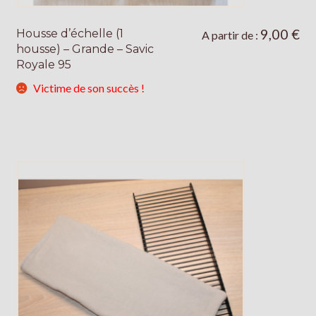
9,00
€
Housse d’échelle (1
Ce
A partir de :
housse) – Grande – Savic
produit
Royale 95
a
plusieurs
Victime de son succès !
variations.
Les
options
peuvent
être
choisies
sur
la
page
du
produit