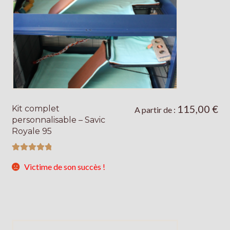
du
produit
115,00
€
Kit complet
Ce
A partir de :
personnalisable – Savic
produit
Royale 95
a
plusieurs
Note
5.00
sur
variations.
Victime de son succès !
5
Les
options
peuvent
être
choisies