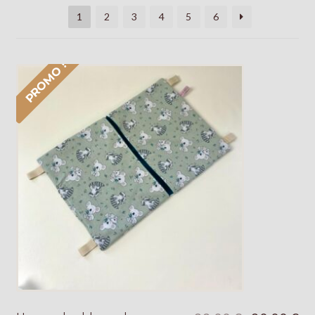
Galerie
1
2
3
4
5
6
PROMO !