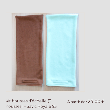
Les
options
peuvent
être
choisies
sur
la
page
du
produit
25,00
€
Kit housses d’échelle (3
Ce
A partir de :
housses) – Savic Royale 95
produit