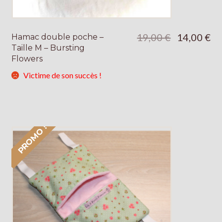
Le
Le
19,00
€
14,00
€
Hamac double poche –
prix
pri
Taille M – Bursting
initial
act
Flowers
était :
est 
19,00 €.
14,
Victime de son succès !
PROMO !