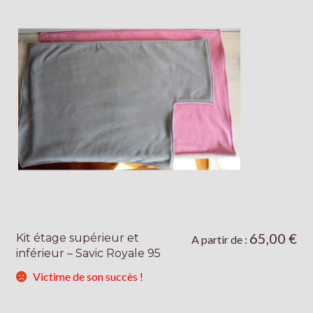
sur
la
page
du
produit
65,00
€
Kit étage supérieur et
Ce
A partir de :
inférieur – Savic Royale 95
produit
a
Victime de son succès !
plusieurs
variations.