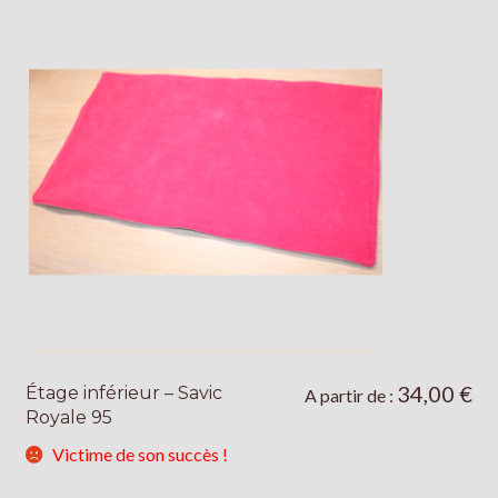
34,00
€
Étage inférieur – Savic
Ce
A partir de :
Royale 95
produit
a
Victime de son succès !
plusieurs