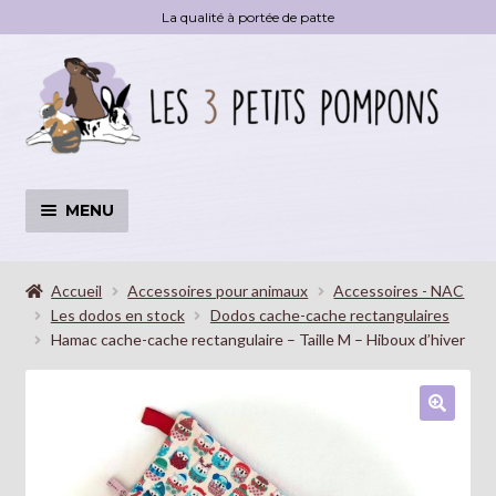
La qualité à portée de patte
Aller
Aller
à
au
la
contenu
navigation
MENU
Accessoires
OUVRI
LE
Accueil
Accessoires pour animaux
Accessoires - NAC
Les dodos en stock
Dodos cache-cache rectangulaires
MENU
Livre
Hamac cache-cache rectangulaire – Taille M – Hiboux d’hiver
ENFA
Déstockage
🔍
Blog