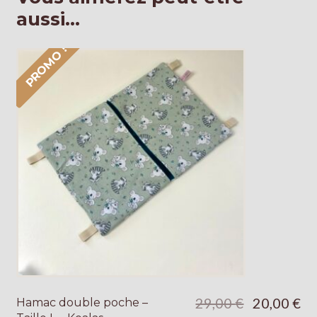
aussi…
PROMO !
Le
Le
29,00
€
20,00
€
Hamac double poche –
prix
pri