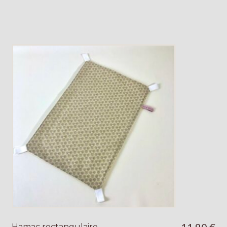
11,90
€
Hamac rectangulaire –