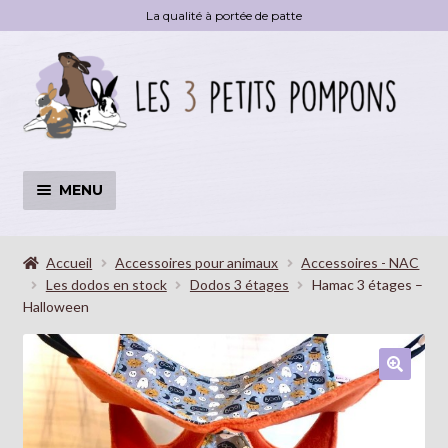
La qualité à portée de patte
Aller
Aller
à
au
la
contenu
navigation
MENU
Accessoires
OUVRI
LE
Accueil
Accessoires pour animaux
Accessoires - NAC
Les dodos en stock
Dodos 3 étages
Hamac 3 étages –
MENU
Livre
Halloween
ENFA
Déstockage
🔍
Blog