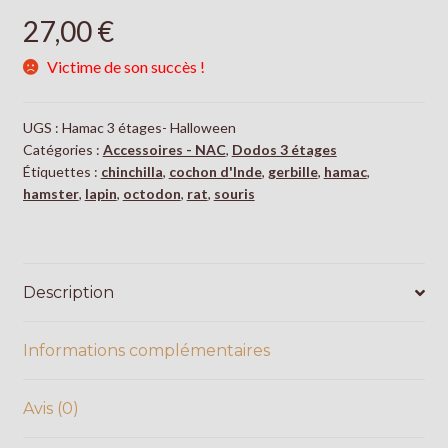
27,00
€
Victime de son succès !
UGS :
Hamac 3 étages- Halloween
Catégories :
Accessoires - NAC
,
Dodos 3 étages
Étiquettes :
chinchilla
,
cochon d'Inde
,
gerbille
,
hamac
,
hamster
,
lapin
,
octodon
,
rat
,
souris
Description
Informations complémentaires
Avis (0)