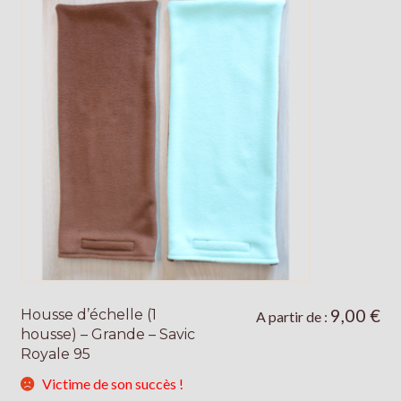
9,00
€
Housse d’échelle (1
Ce
A partir de :
housse) – Grande – Savic
produit
Royale 95
a
plusieurs
Victime de son succès !