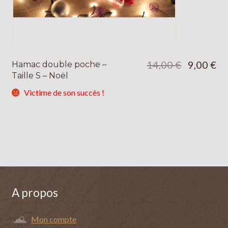
Le
Le
14,00
€
9,00
€
Hamac double poche –
prix
pri
Taille S – Noël
initial
act
était :
est 
Victime de son succès !
14,00 €.
9,0
A propos
Mon compte