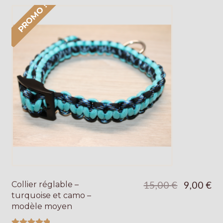
Galerie
PROMO !
Le
Le
15,00
€
9,00
€
Collier réglable –
prix
pri
turquoise et camo –
initial
act
modèle moyen
était :
est 
15,00 €.
9,0