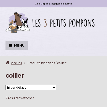
La qualité à portée de patte
Aller
Aller
à
au
la
contenu
navigation
MENU
Accessoires
OUVRI
LE
Accueil
Produits identifiés “collier”
MENU
Livre
collier
ENFA
Déstockage
Blog
2 résultats affichés