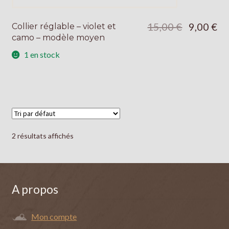
Le
Le
15,00
€
9,00
€
Collier réglable – violet et
prix
pri
camo – modèle moyen
initial
act
était :
est 
1 en stock
15,00 €.
9,0
2 résultats affichés
A propos
Mon compte