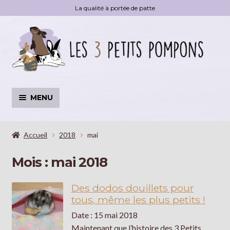
La qualité à portée de patte
Aller
Aller
à
au
la
contenu
navigation
MENU
Accessoires
OUVRI
LE
Accueil
2018
mai
MENU
Livre
Mois :
mai 2018
ENFA
Déstockage
Des dodos douillets pour
tous, même les plus petits !
Blog
Date : 15 mai 2018
Maintenant que l’histoire des 3 Petits